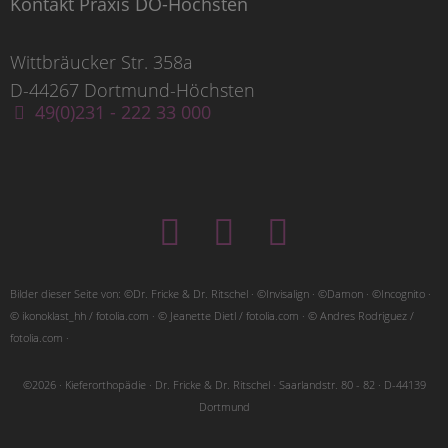
Kontakt Praxis DO-Höchsten
Wittbräucker Str. 358a
D-44267 Dortmund-Höchsten
49(0)231 - 222 33 000
Bilder dieser Seite von: ©Dr. Fricke & Dr. Ritschel · ©Invisalign · ©Damon · ©Incognito ·
© ikonoklast_hh / fotolia.com · © Jeanette Dietl / fotolia.com · © Andres Rodriguez /
fotolia.com ·
©2026 · Kieferorthopädie · Dr. Fricke & Dr. Ritschel · Saarlandstr. 80 - 82 · D-44139
Dortmund