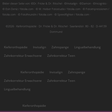
Bilder dieser Seite von: ©Dr. Fricke & Dr. Ritschel · ©Invisalign · ©Damon · ©Incognito ·
© Esin Deniz / fotolia.com · © W. Heiber Fotostudio / fotolia.com · © Fotoimpressionen /
fotolia.com · © Fotofreundin / fotolia.com · © Speedfighter / fotolia.com ·
©2026 · Kieferorthopädie · Dr. Fricke & Dr. Ritschel · Saarlandstr. 80 - 82 · D-44139
Dortmund
Kieferorthopädie
Invisalign
Zahnspange
Lingualbehandlung
Zahnkorrektur Erwachsene
Zahnkorrektur Teen
Höchsten:
Kieferorthopädie
Invisalign
Zahnspange
Zahnkorrektur Erwachsene
Zahnkorrektur Teen
Lingualbehandlung
Kirchhörde:
Kieferorthopädie