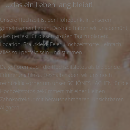
...das ein Leben lang bleibt!
Unsere Hochzeit ist der Höhepunkt in unserem
gemeinsamen Leben. Deshalb haben wir uns bemüht,
alles perfekt für diesen großen Tag zu planen:
Location, Brautkleid, Feier, Hochzeits­torte... einfach
alles soll perfekt sein und stimmen.
Da gehören auch die Hochzeitsfotos als bleibende
Erinnerung hinzu. Deshalb haben wir uns noch
rechtzeitig vorher um unser SCHÖNES LACHEN für die
Hochzeitsfotos gekümmert mit einer kleinen
Zahnkorrektur mit herausnehmbaren, unsichtbaren
Alignern.