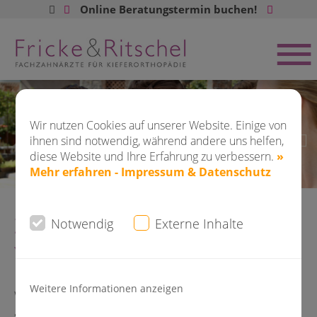
Online Beratungstermin buchen!
Buchen Sie jetzt ONLINE Ihren
Beratungstermin:
Wir nutzen Cookies auf unserer Website. Einige von
ihnen sind notwendig, während andere uns helfen,
diese Website und Ihre Erfahrung zu verbessern.
»
Mehr erfahren - Impressum & Datenschutz
DO-City
Saarlandstr. 80 - 82
Zum schönsten Tag:
Notwendig
Externe Inhalte
Your perfect wedding smile!
DO-Kirchhörde
Weitere Informationen anzeigen
Was wäre der wichtigste Tag im Leben ohne ein
Hagener Str. 310
strahlendes Lächeln mit gesunden, geraden