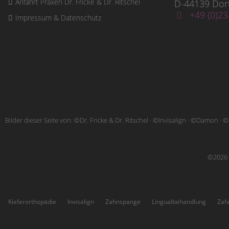
Anfahrt Praxen Dr. Fricke & Dr. Ritschel
D-44139 Do
+49 (0)23
Impressum & Datenschutz
Bilder dieser Seite von: ©Dr. Fricke & Dr. Ritschel · ©Invisalign · ©Damon · ©
©2026 ·
Kieferorthopädie
Invisalign
Zahnspange
Lingualbehandlung
Zah