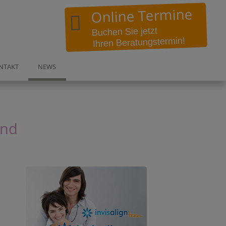
Online Termine
Buchen Sie jetzt
Ihren Beratungstermin!
in:
NTAKT
NEWS
DO-Höchsten
und
Wittbräucker Str. 358a