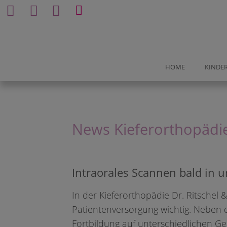
Bu
HOME
KINDER
DO-City
News Kieferorthopädie
Saarlandstr. 80 - 82
Intraorales Scannen bald in u
In der Kieferorthopädie Dr. Ritschel &
BUCHUN
Patientenversorgung wichtig. Neben 
Beratun
Fortbildung auf unterschiedlichen G