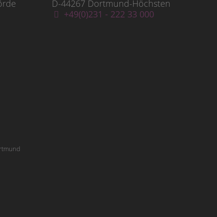
örde
D-44267 Dortmund-Höchsten
+49(0)231 - 222 33 000
Dortmund