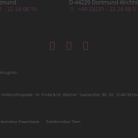
rtmund
D-44229 Dortmund-Kirchh
1 - 22 24 08 10
+49 (0)231 - 22 24 08 0
Incognito ·
 Kieferorthopädie · Dr. Fricke & Dr. Ritschel · Saarlandstr. 80 - 82 · D-44139 
nkorrektur Erwachsene
Zahnkorrektur Teen