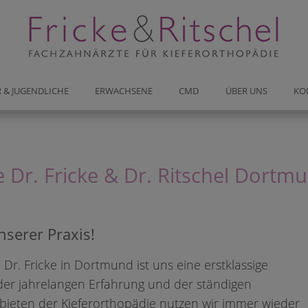
chen Sie jetzt ONLINE Ihren Beratungsterm
 & JUGENDLICHE
ERWACHSENE
CMD
ÜBER UNS
KO
DO-Kirchhörde
 Dr. Fricke & Dr. Ritschel Dortm
Hagener Str. 310
nserer Praxis!
 Dr. Fricke in Dortmund ist uns eine erstklassige
GHINWEIS für einen schnelleren
der jahrelangen Erfahrung und der ständigen
gstermin:
ebieten der Kieferorthopädie nutzen wir immer wieder