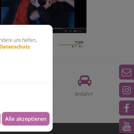
dstraße,
xis
in der
ndere uns helfen,
 Datenschutz
Anfahrt
Alle akzeptieren