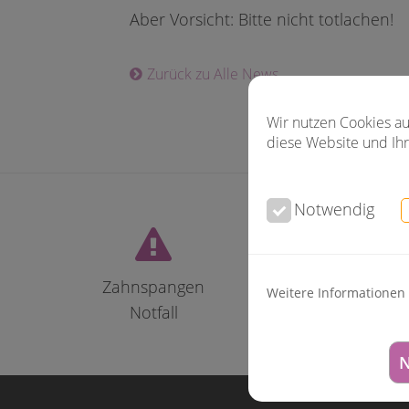
Aber Vorsicht: Bitte nicht totlachen!
Liebe Patie
aufgrund de
Zurück zu Alle News
können Sie 
Hagener-
un
Wir nutzen Cookies au
diese Website und Ihr
Notwendig
Zahnspangen
Weitere Informationen
Notfall
N