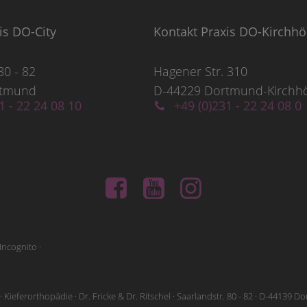
is DO-City
Kontakt Praxis DO-Kirchh
80 - 82
Hagener Str. 310
rtmund
D-44229 Dortmund-Kirchh
1 - 22 24 08 10
+49 (0)231 - 22 24 08 0
Incognito ·
 Kieferorthopädie · Dr. Fricke & Dr. Ritschel · Saarlandstr. 80 - 82 · D-44139 