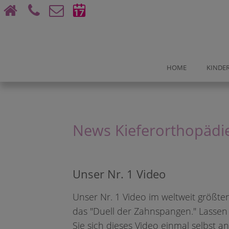
Bu
HOME
KINDER
DO-City
News Kieferorthopädie
Saarlandstr. 80 - 82
Unser Nr. 1 Video
Unser Nr. 1 Video im weltweit größten
BUCHUN
das "Duell der Zahnspangen." Lassen
Beratun
Sie sich dieses Video einmal selbst a