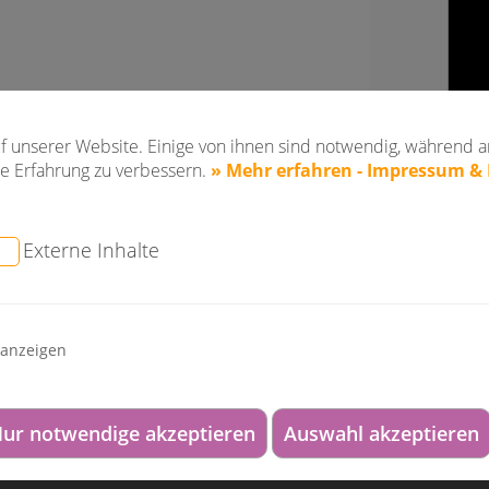
ntinnen & Patienten,
r hohen Nachfrage nach Beratungsterminen in der Saarlan
alternativ einen
früheren Beratungstermin
in unserer
Pra
d/oder
Wittbräucker Straße
ONLINE buchen.
f unserer Website. Einige von ihnen sind notwendig, während a
e Erfahrung zu verbessern.
» Mehr erfahren - Impressum &
Externe Inhalte
E-Mail
Kontakt
 anzeigen
ur notwendige akzeptieren
Auswahl akzeptieren