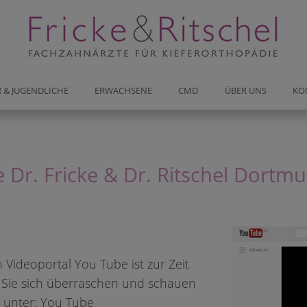
chen Sie jetzt ONLINE Ihren Beratungsterm
 & JUGENDLICHE
ERWACHSENE
CMD
ÜBER UNS
KO
DO-Kirchhörde
 Dr. Fricke & Dr. Ritschel Dortm
Hagener Str. 310
 Videoportal You Tube ist zur Zeit
GHINWEIS für einen schnelleren
 Sie sich überraschen und schauen
gstermin:
n unter:
You Tube