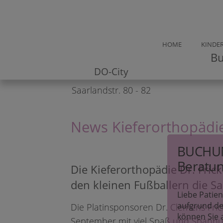
Online Termine
Buchen Sie jetzt
HOME
KINDER
Ihren Beratungstermin!
Bu
DO-City
Saarlandstr. 80 - 82
News Kieferorthopädie
BUCHUN
Beratun
Die Kieferorthopädie Dr. Fri
den kleinen Fußballern die Sa
Liebe Patie
aufgrund de
Die Platinsponsoren Dr. Clemens Fric
können Sie 
September mit viel Spaß und Spannun