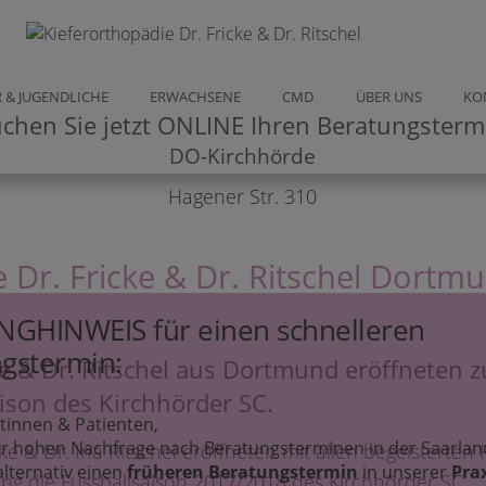
 & JUGENDLICHE
ERWACHSENE
CMD
ÜBER UNS
KO
chen Sie jetzt ONLINE Ihren Beratungsterm
DO-Kirchhörde
Hagener Str. 310
 Dr. Fricke & Dr. Ritschel Dortm
GHINWEIS für einen schnelleren
gstermin:
cke & Dr. Ritschel aus Dortmund eröffneten
ison des Kirchhörder SC.
ntinnen & Patienten,
r hohen Nachfrage nach Beratungsterminen in der Saarlan
ke & Dr. Ina Ritschel eröffneten mit allen begeisterte
alternativ einen
früheren Beratungstermin
in unserer
Pra
g die Fussballsaison 2017/2018 des Kirchhörder SC.