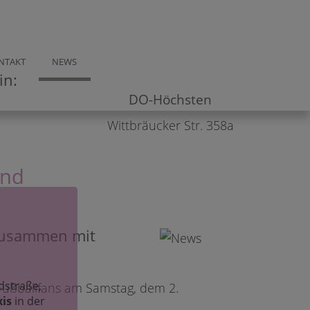
NTAKT
NEWS
in:
DO-Höchsten
Wittbräucker Str. 358a
und
 zusammen mit
dstraße,
n Fußballfans am Samstag, dem 2.
xis
in der