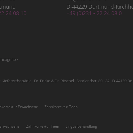
rtmund
D-44229 Dortmund-Kirchh
22 24 08 10
+49 (0)231 - 22 24 08 0
Incognito ·
 Kieferorthopädie · Dr. Fricke & Dr. Ritschel · Saarlandstr. 80 - 82 · D-44139 
nkorrektur Erwachsene
Zahnkorrektur Teen
 Erwachsene
Zahnkorrektur Teen
Lingualbehandlung