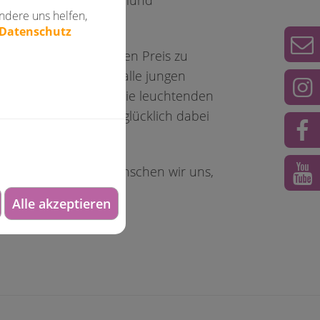
meisterschaften Dortmund
ndere uns helfen,
 Datenschutz
st einmal einen solchen Preis zu
rragenden Leistungen alle jungen
 "Und wenn ich dann die leuchtenden
, bin ich jedes Mal glücklich dabei
gend. Und natürlich wünschen wir uns,
Alle akzeptieren