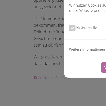
Sportereignisse. So wurde Dr. Clemens
Wir nutzen Cookies au
ausgezeichnet.
diese Website und Ihr
Dr. Clemens Fricke war von der tolle
bekommen, freue ich mich einfach rie
Notwendig
Teilnehmer/Innen jedes Mal erbringe
Gesichter sehe, wenn die jungen Spor
sein zu dürfen!"
Weitere Informationen
Wir gratulieren Dr. Fricke und danken
dass das noch lange so weiter geht.
N
Zurück zu Alle News