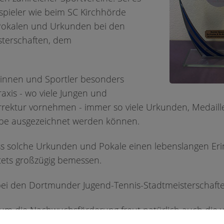
spieler wie beim SC Kirchhörde
ntinnen & Patienten,
, Pokalen und Urkunden bei den
r hohen Nachfrage nach Beratungsterminen in der Saarlan
terschaften, dem
alternativ einen
früheren Beratungstermin
in unserer
Pra
d/oder
Wittbräucker Straße
ONLINE buchen.
erinnen und Sportler besonders
axis - wo viele Jungen und
ektur vornehmen - immer so viele Urkunden, Medaillen
uppe ausgezeichnet werden können.
ss solche Urkunden und Pokale einen lebenslangen Eri
tets großzügig bemessen.
bei den Dortmunder Jugend-Tennis-Stadtmeisterscha
um die Nachwuchsförderung freut natürlich auch die v