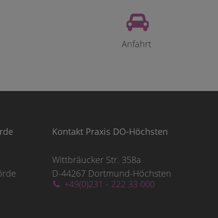
Anfahrt
örde
Kontakt Praxis DO-Höchsten
Wittbräucker Str. 358a
örde
D-44267 Dortmund-Höchsten
+49(0)231 - 222 33 000