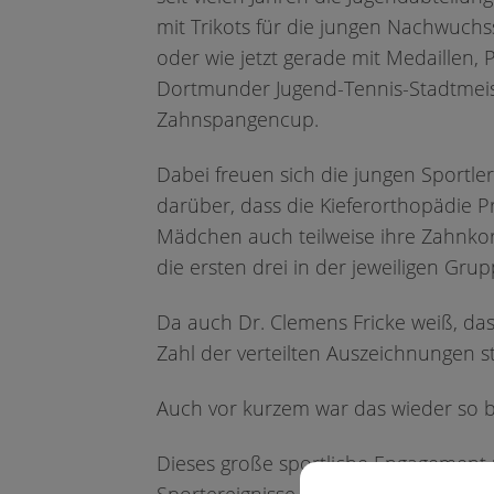
mit Trikots für die jungen Nachwuchs
Liebe Patie
oder wie jetzt gerade mit Medaillen
aufgrund de
Dortmunder Jugend-Tennis-Stadtmeis
können Sie 
Zahnspangencup.
Hagener-
un
Dabei freuen sich die jungen Sportl
darüber, dass die Kieferorthopädie Pr
Mädchen auch teilweise ihre Zahnkorr
die ersten drei in der jeweiligen Gr
Da auch Dr. Clemens Fricke weiß, da
Zahl der verteilten Auszeichnungen s
Auch vor kurzem war das wieder so 
Dieses große sportliche Engagement 