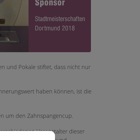
dstraße,
xis
in der
 und Pokale stiftet, dass nicht nur
nnerungswert haben können, ist die
ften um den Zahnspangencup.
erschiedenen Veranstalter dieser