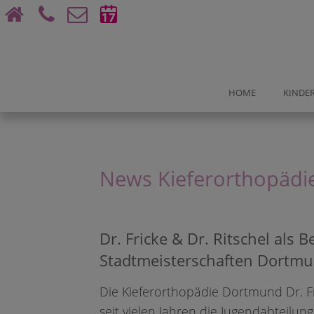
Bu
HOME
KINDER
DO-City
News Kieferorthopädie
Saarlandstr. 80 - 82
Dr. Fricke & Dr. Ritschel als 
Stadtmeisterschaften Dortmu
BUCHUN
Die Kieferorthopädie Dortmund Dr. Fr
Beratun
seit vielen Jahren die Jugendabteilun