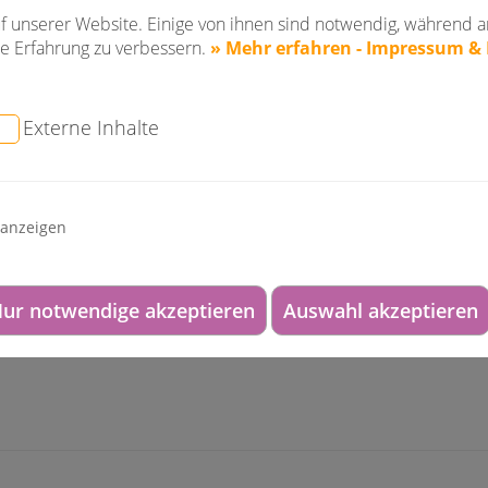
 Fricke dieses Jahr als
Bester Sponsor
bei den Stadt
f unserer Website. Einige von ihnen sind notwendig, während a
e Erfahrung zu verbessern.
» Mehr erfahren - Impressum &
n, unerwarteten Trophäe sehr begeistert: "Darüber, selb
sig. Ich bin sehr stolz und beeindruckt, welche hervo
Externe Inhalte
n," schwärmt Dr. Clemens Fricke und fügt noch hinzu:
tler ihre Urkunde, Medaille oder einen Pokal bekommen
 anzeigen
 für seinen vielfältigen Einsatz für die Dortmunder Ju
ur notwendige akzeptieren
Auswahl akzeptieren