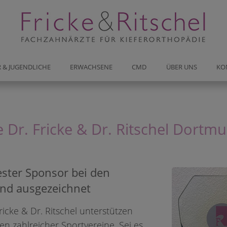
chen Sie jetzt ONLINE Ihren Beratungsterm
 & JUGENDLICHE
ERWACHSENE
CMD
ÜBER UNS
KO
DO-Kirchhörde
 Dr. Fricke & Dr. Ritschel Dortm
Hagener Str. 310
Bester Sponsor bei den
nd ausgezeichnet
GHINWEIS für einen schnelleren
icke & Dr. Ritschel unterstützen
gstermin:
gen zahlreicher Sportvereine. Sei es