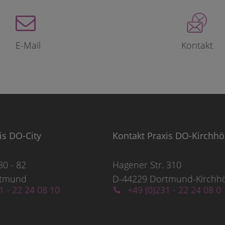
E-Mail
Kontakt
is DO-City
Kontakt Praxis DO-Kirchh
80 - 82
Hagener Str. 310
rtmund
D-44229 Dortmund-Kirchh
1 - 22 24 08 10
+49 (0)231 - 22 24 08 0