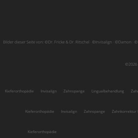
Bilder dieser Seite von: ©Dr. Fricke & Dr. Ritschel · ©Invisalign · ©Damon · ©
©2026 ·
Kieferorthopädie
Invisalign
Zahnspange
Lingualbehandlung
Zah
Höchsten:
Kieferorthopädie
Invisalign
Zahnspange
Zahnkorrektur
Kirchhörde:
Kieferorthopädie