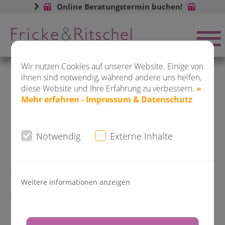
Online Beratungstermin buchen!
Buchen Sie jetzt ONLINE Ihren
Beratungstermin:
Wir nutzen Cookies auf unserer Website. Einige von
ihnen sind notwendig, während andere uns helfen,
diese Website und Ihre Erfahrung zu verbessern.
»
Mehr erfahren - Impressum & Datenschutz
News Kieferorthopädie Dr.
Fricke & Dr. Ritschel
DO-City
Notwendig
Externe Inhalte
Dortmund
Saarlandstr. 80 - 82
"Gemeinsam Fit am Arbeitsplatz" mit
Weitere Informationen anzeigen
der VIACTIV Krankenkasse und der
DO-Kirchhörde
Kieferorthopädie Dr. Fricke & Dr.
Hagener Str. 310