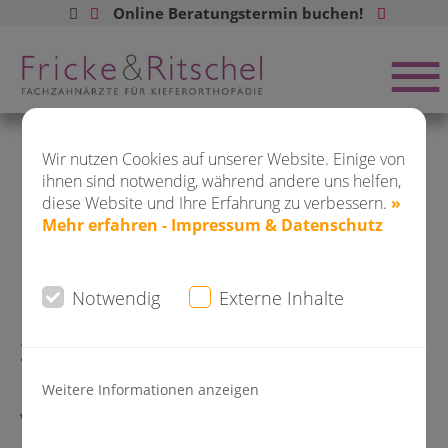
Online Beratungstermin buchen!
Buchen Sie jetzt ONLINE Ihren
Beratungstermin:
Wir nutzen Cookies auf unserer Website. Einige von
ihnen sind notwendig, während andere uns helfen,
News Kieferorthopädie Dr.
diese Website und Ihre Erfahrung zu verbessern.
»
Mehr erfahren - Impressum & Datenschutz
Fricke & Dr. Ritschel
DO-City
Dortmund
Saarlandstr. 80 - 82
Notwendig
Externe Inhalte
Zahnschienen aus dem Netz: Gericht
bestätigt - Warnungen vor
Weitere Informationen anzeigen
DO-Kirchhörde
verschiedenen Geschäftsmodellen
Hagener Str. 310