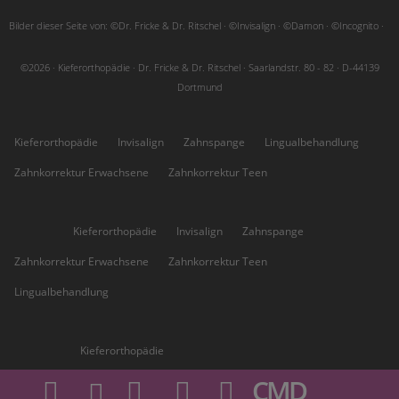
Bilder dieser Seite von: ©Dr. Fricke & Dr. Ritschel · ©Invisalign · ©Damon · ©Incognito ·
©2026 · Kieferorthopädie · Dr. Fricke & Dr. Ritschel · Saarlandstr. 80 - 82 · D-44139
Dortmund
Kieferorthopädie
Invisalign
Zahnspange
Lingualbehandlung
Zahnkorrektur Erwachsene
Zahnkorrektur Teen
Höchsten:
Kieferorthopädie
Invisalign
Zahnspange
Zahnkorrektur Erwachsene
Zahnkorrektur Teen
Lingualbehandlung
Kirchhörde:
Kieferorthopädie
CMD