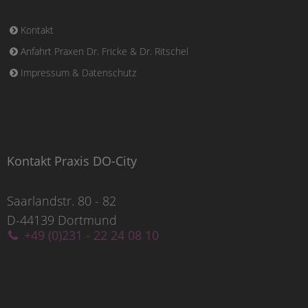
unserer
Praxis
in der
Hagener-
und/oder
Wittbräucker Straße
ONLINE buchen.
Kontakt
Anfahrt Praxen Dr. Fricke & Dr. Ritschel
Impressum & Datenschutz
Kontakt Praxis DO-City
Saarlandstr. 80 - 82
D-44139 Dortmund
+49 (0)231 - 22 24 08 10