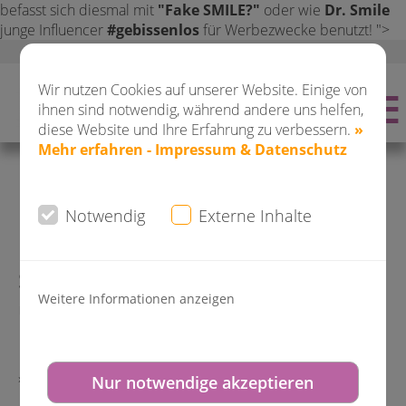
befasst sich diesmal mit
"Fake SMILE?"
oder wie
Dr. Smile
junge Influencer
#gebissenlos
für Werbezwecke benutzt! ">
Online Beratungstermin buchen!
Wir nutzen Cookies auf unserer Website. Einige von
ihnen sind notwendig, während andere uns helfen,
Buchen Sie jetzt ONLINE Ihren
diese Website und Ihre Erfahrung zu verbessern.
»
Mehr erfahren - Impressum & Datenschutz
Beratungstermin:
Notwendig
Externe Inhalte
Diese News enthält Externe Inhalte.
DO-City
Sie müssen Externe Inhalte zulassen
Saarlandstr. 80 - 82
Weitere Informationen anzeigen
um diesen Inhalt einsehen zu
können.
» HIER ALLE COOKIES AKZEPTIEREN
Nur notwendige akzeptieren