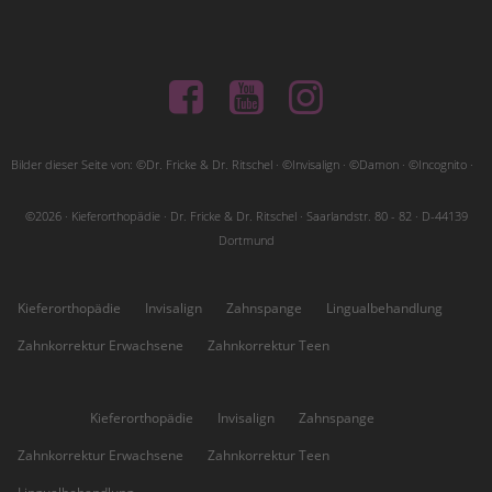
Bilder dieser Seite von: ©Dr. Fricke & Dr. Ritschel · ©Invisalign · ©Damon · ©Incognito ·
©2026 · Kieferorthopädie · Dr. Fricke & Dr. Ritschel · Saarlandstr. 80 - 82 · D-44139
Dortmund
Kieferorthopädie
Invisalign
Zahnspange
Lingualbehandlung
Zahnkorrektur Erwachsene
Zahnkorrektur Teen
Höchsten:
Kieferorthopädie
Invisalign
Zahnspange
Zahnkorrektur Erwachsene
Zahnkorrektur Teen