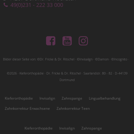
49(0)231 - 222 33 000
Bilder dieser Seite von: ©Dr. Fricke & Dr. Ritschel · ©Invisalign · ©Damon · ©Incognito ·
©2026 · Kieferorthopädie · Dr. Fricke & Dr. Ritschel · Saarlandstr. 80 - 82 · D-44139
Dortmund
Kieferorthopädie
Invisalign
Zahnspange
Lingualbehandlung
Zahnkorrektur Erwachsene
Zahnkorrektur Teen
Höchsten:
Kieferorthopädie
Invisalign
Zahnspange