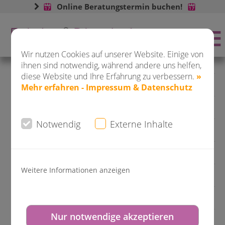
Online Beratungstermin buchen!
Buchen Sie jetzt ONLINE Ihren
Wir nutzen Cookies auf unserer Website. Einige von
Beratungstermin:
ihnen sind notwendig, während andere uns helfen,
diese Website und Ihre Erfahrung zu verbessern.
»
Unser Service für Patienten
Mehr erfahren - Impressum & Datenschutz
Tipps und Hilfe im Notfall
Notwendig
Externe Inhalte
DO-City
Notfall- Handy
Saarlandstr. 80 - 82
Expertentipp
Weitere Informationen anzeigen
Juristische Unterstützung
Zweite Meinung
DO-Kirchhörde
Nur notwendige akzeptieren
Zurück zum Leistungsüberblick
Hagener Str. 310