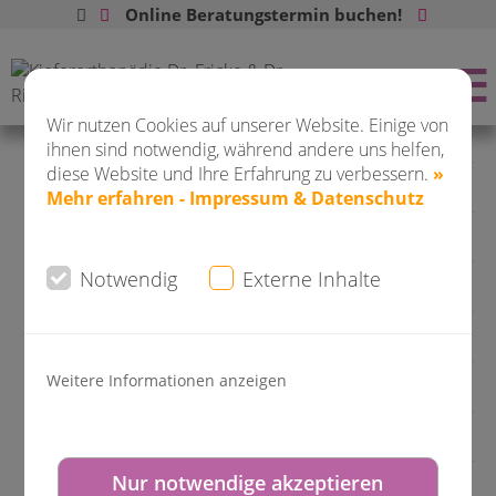
Online Beratungstermin buchen!
Buchen Sie jetzt ONLINE Ihren
Wir nutzen Cookies auf unserer Website. Einige von
Beratungstermin:
ihnen sind notwendig, während andere uns helfen,
diese Website und Ihre Erfahrung zu verbessern.
»
Unser Service für Patienten
Mehr erfahren - Impressum & Datenschutz
Tipps und Hilfe im Notfall
DO-City
Notwendig
Externe Inhalte
Notfall- Handy
Saarlandstr. 80 - 82
Expertentipp
Weitere Informationen anzeigen
Juristische Unterstützung
Zweite Meinung
DO-Kirchhörde
Nur notwendige akzeptieren
Zurück zum Leistungsüberblick
Hagener Str. 310